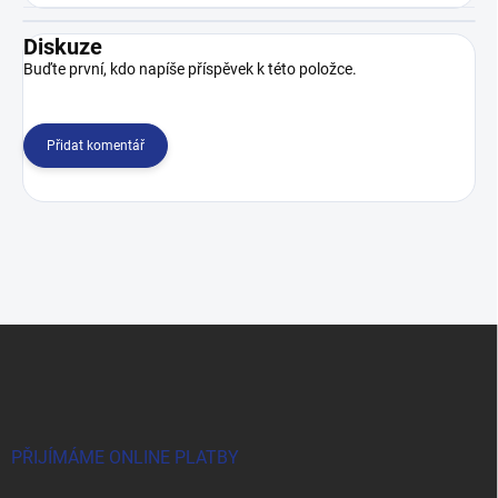
Diskuze
Buďte první, kdo napíše příspěvek k této položce.
Přidat komentář
Z
á
p
a
t
í
PŘIJÍMÁME ONLINE PLATBY