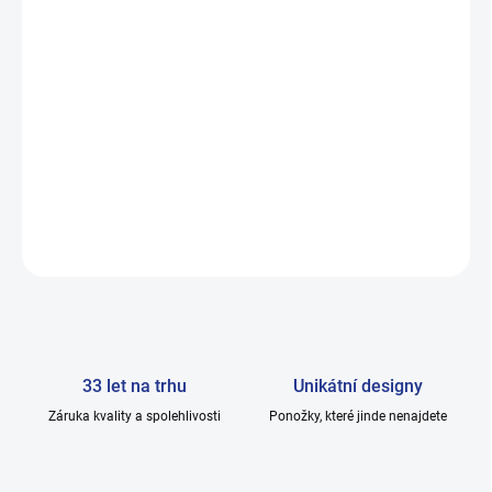
Zapomeňte na otoky, přivítejte pohodu s HOZOU.
Ponožky které obepnou nohu, ne vaše cévy.
Můžete mít tmavý mix 5barev , balíček 5 párů
za skvělou cenu, a pár vás vyjde na 99 Kč.
DETAILNÍ INFORMACE
ZEPTAT SE
33 let na trhu
Unikátní designy
Záruka kvality a spolehlivosti
Ponožky, které jinde nenajdete