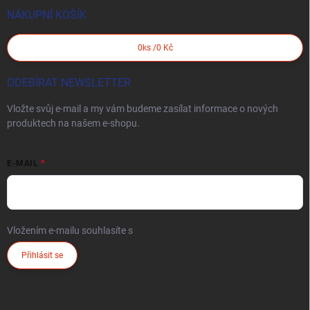
NÁKUPNÍ KOŠÍK
0
ks /
0 Kč
ODEBÍRAT NEWSLETTER
Vložte svůj e-mail a my vám budeme zasílat informace o nových
produktech na našem e-shopu.
E-MAIL
Vložením e-mailu souhlasíte s
podmínkami ochrany osobních údajů
Přihlásit se