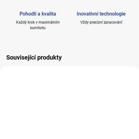
Pohodlí a kvalita
Inovativní technologie
Každý krok v maximálním
Vždy precizní zpracování
komfortu
Související produkty
SKLADEM
SKLADEM
Pánské ponožky HOZA
Pánské ponožky
hladké, 100% bavlna -
žebrované 5/2, 100%