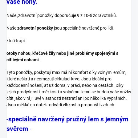
vaše nohy.
Naše ,zdravotní ponožky doporučuje 9 z 10-ti zdravotníků.
Naše
zdravotní ponožky
jsou speciálně navržené pro lidi,
kteří trápí,
otoky nohou, křečové žíly nebo jiné problémy spojenými s
citlivými nohami.
Tyto ponožky, poskytují maximální komfort díky volným lemům,
které neškrtí a neomezují cirkulaci krve. Jsou ideální pro
každodenní nošení, ať už doma, v práci, nebo na cestách. Díky
jejich prodyšnosti, měkkosti a volnému lemu se budou vaše nožky
cítit jako v ráji. Své vlastnosti neztratí ani po několika vypráních.
Jsou měkké na dotek -odvádí vlhkost a propouští vzduch
-
speciálně navržený pružný lem s jemným
svěrem
-