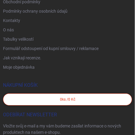
Obchodní podmínky
Podmínky ochrany osobních údajů
Kontakty
O nás
Tabulky velikostí
Formulář odstoupení od kupní smlouvy / reklamace
Jak vznikají recenze.
Moje objednávka
NÁKUPNÍ KOŠÍK
0
ks /
0 Kč
ODEBÍRAT NEWSLETTER
Vložte svůj e-mail a my vám budeme zasílat informace o nových
produktech na našem e-shopu.