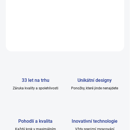
✔
Maximální pohodlí v každém kroku
Měkký došlap, stabilita, jistota.
👉 Rozdíl poznáš okamžitě.
DETAILNÍ INFORMACE
ZEPTAT SE
33 let na trhu
Unikátní designy
Záruka kvality a spolehlivosti
Ponožky, které jinde nenajdete
Pohodlí a kvalita
Inovativní technologie
Každý krok v maximálním
Vždy precizní zpracování