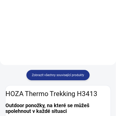
cena:
cena:
Detail
Detail
Ponožky, které patří na nohy!
Ponožky, které patří na nohy!
STOP ekzémy a plísně Nabízejí
STOP ekzémy a plísně Nabízejí
pohodlí a zdraví pro vaše nohy –
pohodlí a zdraví pro vaše nohy –
Díky 100% bavlně jsou měkké,
Díky 100% bavlně jsou měkké,
prodyšné a přirozeně chrání vaše
prodyšné a přirozeně chrání vaše
nohy před...
nohy před...
Zobrazit všechny související produkty
HOZA Thermo Trekking H3413
Outdoor ponožky, na které se můžeš
spolehnout v každé situaci