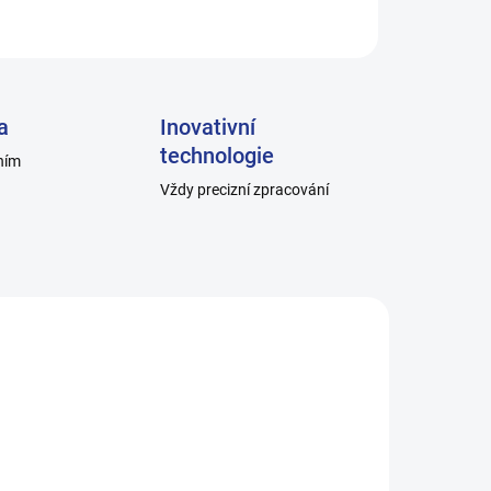
ZEPTAT SE
a
Inovativní
technologie
ním
Vždy precizní zpracování
1_10
H014_4