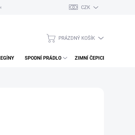
CZK
ení od kupní smlouvy / reklamace
Jak vznikají recenze.
Moje ob
PRÁZDNÝ KOŠÍK
NÁKUPNÍ
KOŠÍK
LEGÍNY
SPODNÍ PRÁDLO
ZIMNÍ ČEPICE
DÁRKO