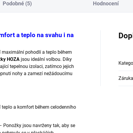
Podobné (5)
Hodnocení
ort a teplo na svahu i na
Dop
tí maximální pohodlí a teplo během
ožky HOZA
jsou ideální volbou. Díky
Katego
jící tepelnou izolaci, zatímco jejich
obepnutí nohy a zamezí nežádoucímu
Záruk
 teplo a komfort během celodenního
– Ponožky jsou navrženy tak, aby se
 nehrnuly se v přaskáčích.