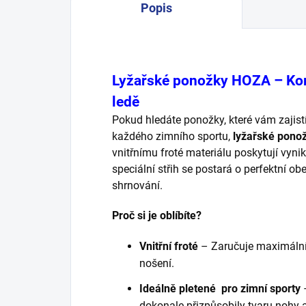
Popis
Lyžařské ponožky HOZA – Komf
ledě
Pokud hledáte ponožky, které vám zajis
každého zimního sportu,
lyžařské pon
vnitřnímu froté materiálu poskytují vynika
speciální střih se postará o perfektní 
shrnování.
Proč si je oblíbíte?
Vnitřní froté
– Zaručuje maximální
nošení.
Ideálně pletené pro zimní sporty
dokonale přizpůsobily tvaru nohy a