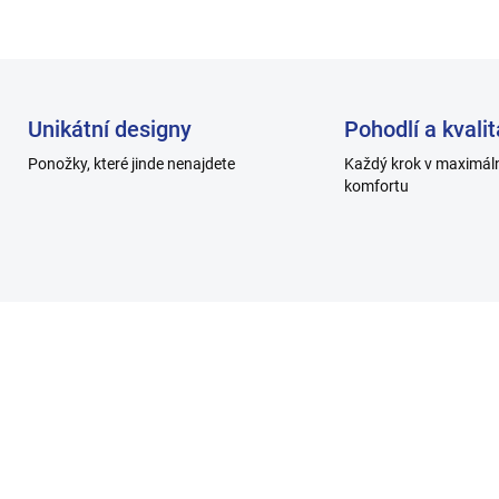
Unikátní designy
Pohodlí a kvalit
Ponožky, které jinde nenajdete
Každý krok v maximál
komfortu
H002-C_0
H00