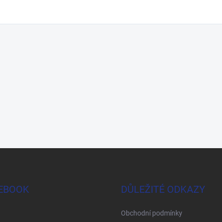
EBOOK
DŮLEŽITÉ ODKAZY
Obchodní podmínky