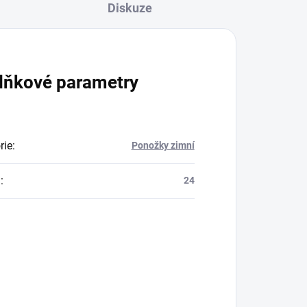
Diskuze
lňkové parametry
rie
:
Ponožky zimní
a
:
24