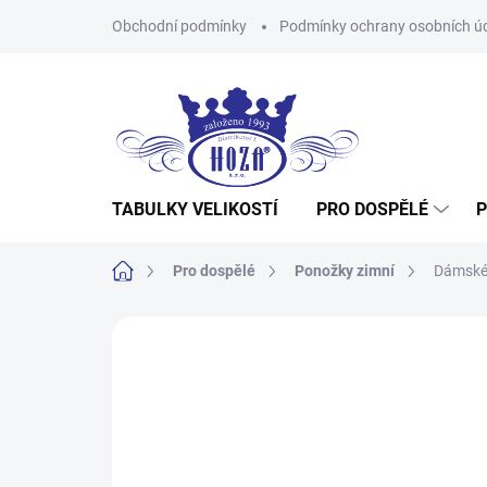
Přejít
Obchodní podmínky
Podmínky ochrany osobních ú
na
obsah
TABULKY VELIKOSTÍ
PRO DOSPĚLÉ
P
Domů
Pro dospělé
Ponožky zimní
Dámské 
Neohodnoceno
Podrobnosti hodnocení
Z