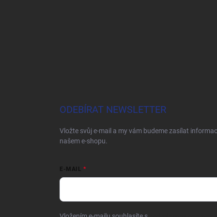
ODEBÍRAT NEWSLETTER
Vložte svůj e-mail a my vám budeme zasílat informa
našem e-shopu.
E-MAIL
Vložením e-mailu souhlasíte s
podmínkami ochrany o