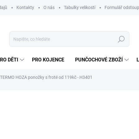
dajů
Kontakty
O nás
Tabulky velikostí
Formulář odstoup
Hledat
RO DĚTI
PRO KOJENCE
PUNČOCHOVÉ ZBOŽÍ
TERMO HOZA ponožky s froté od 119kč - H3401
NAČKA:
HOZA
od
129 Kč
od
106,61 Kč
bez DPH
Měrná
cena:
ZVOLTE VARIANTU