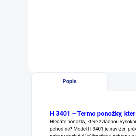
cena:
cena
Detail
Ponožky, které patří na nohy!
Sto
STOP ekzémy a plísně Nabízejí
stop
pohodlí a zdraví pro vaše nohy –
kter
Díky 100% bavlně jsou měkké,
Když
prodyšné a přirozeně chrání vaše
kom
nohy před...
šetr
Popis
H 3401 – Termo ponožky, kter
Hledáte ponožky, které zvládnou vysoko
pohodlné? Model H 3401 je navržen právě