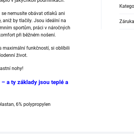
teplo v jakýchkoli podmínkách.
Katego
 se nemusíte obávat otlaků ani
aniž by tlačily. Jsou ideální na
Záruk
rémním sportům, práci v náročných
komfort při běžném nošení.
 maximální funkčností, si oblíbili
dodenní život.
lastní nohy!
– a ty základy jsou teplé a
elastan, 6% polypropylen