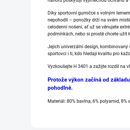
nahoru poskytují výjimečnou ochranu a 
Díky sportovní gumičce s volným lemem
nepohodlí – ponožky drží na svém místě, 
celodenní nošení, ať už se věnujete ext
podmínkách, nebo si prostě chcete užít 
Jejich univerzální design, kombinovaný s
sportovci i ti, kdo hledají kvalitu pro kaž
Vyzkoušejte H 3401 a zažijte rozdíl na v
Protože výkon začíná od základu 
pohodlné.
Materiál: 80% bavlna, 6% polyamid, 8% 