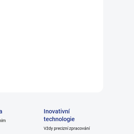
en – a vy s nimi.
každý zátěžový den.
e – s ponožkami.
 můžou opakovat
ZEPTAT SE
a
Inovativní
technologie
ním
Vždy precizní zpracování