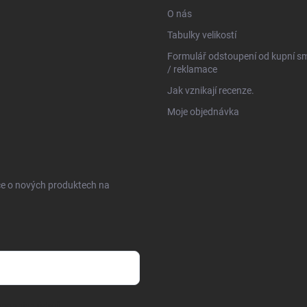
O nás
Tabulky velikostí
Formulář odstoupení od kupní s
/ reklamace
Jak vznikají recenze.
Moje objednávka
ce o nových produktech na
sobních údajů