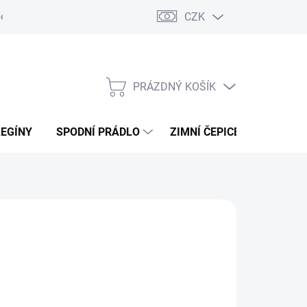
CZK
ení od kupní smlouvy / reklamace
Jak vznikají recenze.
Moje ob
PRÁZDNÝ KOŠÍK
NÁKUPNÍ
KOŠÍK
LEGÍNY
SPODNÍ PRÁDLO
ZIMNÍ ČEPICE
DÁRKO