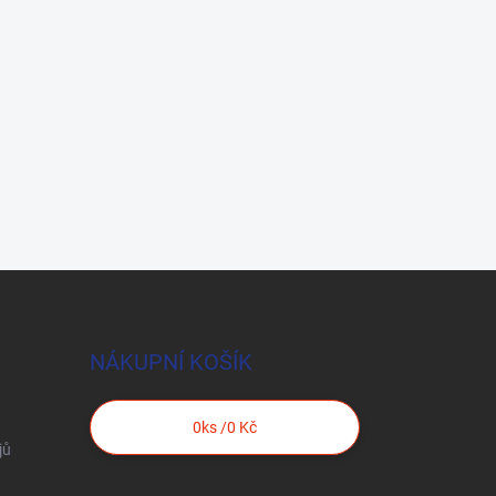
NÁKUPNÍ KOŠÍK
0
ks /
0 Kč
jů