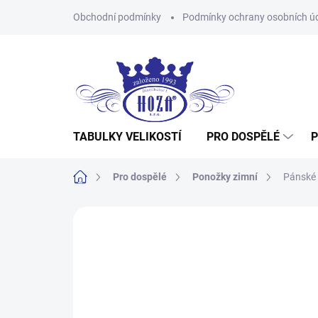
Přejít
Obchodní podmínky
Podmínky ochrany osobních ú
na
obsah
TABULKY VELIKOSTÍ
PRO DOSPĚLÉ
P
Domů
Pro dospělé
Ponožky zimní
Pánské 
Neohodnoceno
Podrobnosti hodnocení
Z