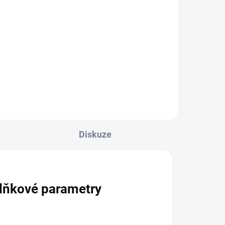
cena:
l
Detail
Naše ,zdravotní ponožky
íků.
doporučuje 9 z 10-ti zdravotníků.
Naše zdravotní ponožky jsou
eré
speciálně navržené pro lidi, které
trápí: ekzémy, zarudnutí kůže,
plísní nohou...
Diskuze
lňkové parametry