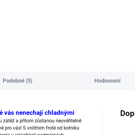
:
cena:
Detail
Detai
procentní bavlna pro
Naše ,zdravotní ponožky
rocentní pohodlí. Ponožky,
doporučuje 9 z 10-ti zdravotn
é vaše nohy ocení každý den.
Naše zdravotní ponožky jsou
 pohodlí a kvalita nejsou na
speciálně navržené pro lidi, kt
promis. Měkké, prodyšné a
trápí: ekzémy, zarudnutí kůže,
né k...
plísní nohou , otoky...
Podobné (5)
Hodnocení
é vás nenechají chladnými
Dop
u zátěž a přitom zůstanou neuvěřitelně
 pro vás! S vnitřním froté od kotníku