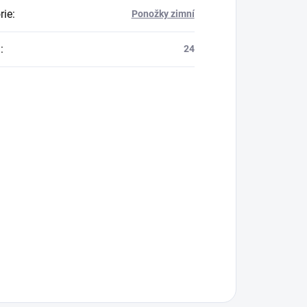
rie
:
Ponožky zimní
a
:
24