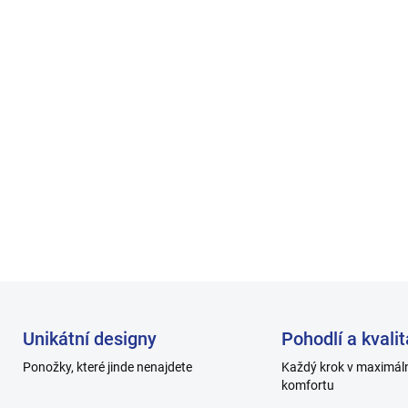
Ponožky, které vydrží celý d
Váš spolehlivý partner pro 
Sportujte, odpočívejte, žijt
Ve světlém balíčku se některé barva
DETAILNÍ INFORMACE
Unikátní designy
Pohodlí a kvalit
Ponožky, které jinde nenajdete
Každý krok v maximál
komfortu