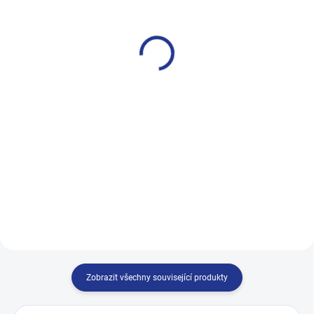
ponožky s elastanem -
ponožky 100% bavlna -
H014-A-Elastan
H014-hladké
69 Kč
295 Kč
od
Detail
Detail
Pánské zdravotní ponožky s
Zdravotní ponožky, které
elastanem Zdravotní ponožky,
doporučuje 9 z 10 zdravotníků –
které obepnou nohu a přizpůsobí
pro vaše nohy to nejlepší. Pánské
se vašim potřebám. Pánské
zdravotní ponožky hladké Pánské
zdravotní ponožky – pohodlí a
zdravotní ponožky – pohodlí a
péče pro vaše nohy každý den....
péče pro vaše nohy...
Zobrazit všechny související produkty