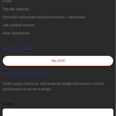
O nás
Tabulky velikostí
Formulář odstoupení od kupní smlouvy / reklamace
Jak vznikají recenze.
Moje objednávka
NÁKUPNÍ KOŠÍK
0
ks /
0 Kč
ODEBÍRAT NEWSLETTER
Vložte svůj e-mail a my vám budeme zasílat informace o nových
produktech na našem e-shopu.
E-MAIL