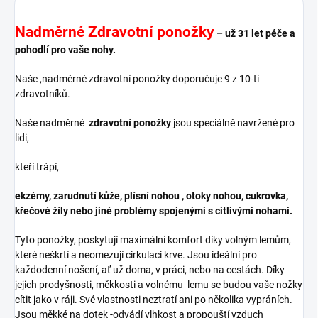
Nadměrné Zdravotní ponožky
– už 31 let péče a
pohodlí pro vaše nohy.
Naše ,nadměrné zdravotní ponožky doporučuje 9 z 10-ti
zdravotníků.
Naše nadměrné
zdravotní ponožky
jsou speciálně navržené pro
lidi,
kteří trápí,
ekzémy, zarudnutí kůže, plísní nohou , otoky nohou, cukrovka,
křečové žíly nebo jiné problémy spojenými s citlivými nohami.
Tyto ponožky, poskytují maximální komfort díky volným lemům,
které neškrtí a neomezují cirkulaci krve. Jsou ideální pro
každodenní nošení, ať už doma, v práci, nebo na cestách. Díky
jejich prodyšnosti, měkkosti a volnému lemu se budou vaše nožky
cítit jako v ráji. Své vlastnosti neztratí ani po několika vypráních.
Jsou měkké na dotek -odvádí vlhkost a propouští vzduch