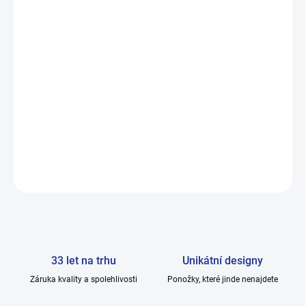
trápí:
ekzémy, zarudnutí kůže, plísní nohou , otoky nohou, cukrovka,
křečové žíly nebo jiné problémy spojenými s citlivými nohami.
Jak se budeme starat a pečovat o své nohy, na kterých stojíme
celý den, tak se nám za to časem odvděčí, neboli vrátí.
DETAILNÍ INFORMACE
ZEPTAT SE
33 let na trhu
Unikátní designy
Záruka kvality a spolehlivosti
Ponožky, které jinde nenajdete