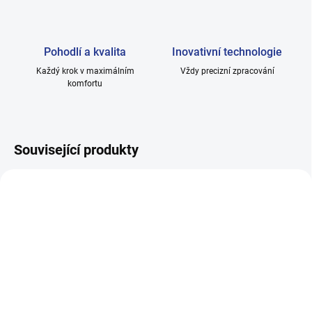
Pohodlí a kvalita
Inovativní technologie
Každý krok v maximálním
Vždy precizní zpracování
komfortu
Související produkty
SKLADEM
SKLADEM
Pánské zdravotní
Pánské zdravotní