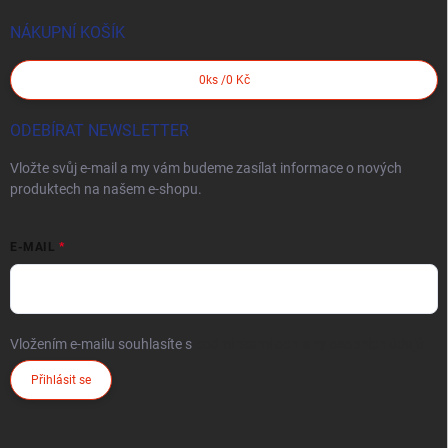
NÁKUPNÍ KOŠÍK
0
ks /
0 Kč
ODEBÍRAT NEWSLETTER
Vložte svůj e-mail a my vám budeme zasílat informace o nových
produktech na našem e-shopu.
E-MAIL
Vložením e-mailu souhlasíte s
podmínkami ochrany osobních údajů
Přihlásit se