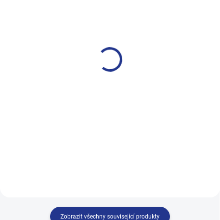
SKLADEM
SKLADEM
Pánské zdravotní
Pánské zdravotní
ponožky s elastanem -
ponožky 100% bavlna-
H014-A-Elastan
H014-5-2
69 Kč
49 Kč
od
Detail
Detail
Pánské zdravotní ponožky s
Naše ,zdravotní ponožky
elastanem Zdravotní ponožky,
doporučuje 9 z 10-ti zdravotníků.
které obepnou nohu a přizpůsobí
Naše zdravotní ponožky jsou
se vašim potřebám. Pánské
speciálně navržené pro lidi, které
zdravotní ponožky – pohodlí a
trápí: ekzémy, zarudnutí kůže,
péče pro vaše nohy každý den....
plísní nohou , otoky...
Zobrazit všechny související produkty