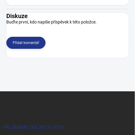
Diskuze
Buďte první, kdo napíše příspěvek k této položce.
Přidat komentář
Z
á
p
a
t
í
PŘIJÍMÁME ONLINE PLATBY