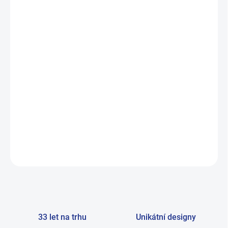
Výhodná cena při odběru balíčku mix:
Pořiďte si mix balíček 5 párů za skvělou cenu.
Jak se budeme starat a pečovat o své nohy, na kterých
stojíme celý den, tak se nám za to časem odvděčí, neboli
vrátí.
DETAILNÍ INFORMACE
ZEPTAT SE
33 let na trhu
Unikátní designy