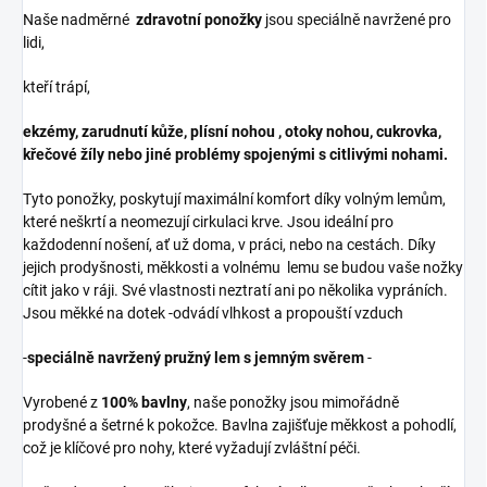
Naše nadměrné
zdravotní ponožky
jsou speciálně navržené pro
lidi,
kteří trápí,
ekzémy, zarudnutí kůže, plísní nohou , otoky nohou, cukrovka,
křečové žíly nebo jiné problémy spojenými s citlivými nohami.
Tyto ponožky, poskytují maximální komfort díky volným lemům,
které neškrtí a neomezují cirkulaci krve. Jsou ideální pro
každodenní nošení, ať už doma, v práci, nebo na cestách. Díky
jejich prodyšnosti, měkkosti a volnému lemu se budou vaše nožky
cítit jako v ráji. Své vlastnosti neztratí ani po několika vypráních.
Jsou měkké na dotek -odvádí vlhkost a propouští vzduch
-
speciálně navržený pružný lem s jemným svěrem
-
Vyrobené z
100% bavlny
, naše ponožky jsou mimořádně
prodyšné a šetrné k pokožce. Bavlna zajišťuje měkkost a pohodlí,
což je klíčové pro nohy, které vyžadují zvláštní péči.