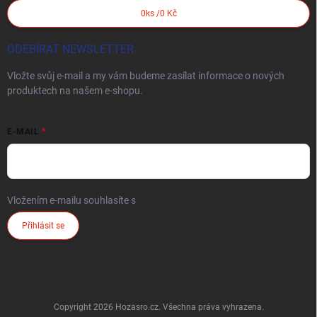
0
ks /
0 Kč
ODEBÍRAT NEWSLETTER
Vložte svůj e-mail a my vám budeme zasílat informace o nových
produktech na našem e-shopu.
E-MAIL
Vložením e-mailu souhlasíte s
podmínkami ochrany osobních údajů
Přihlásit se
Copyright 2026
Hozasro.cz
. Všechna práva vyhrazena.