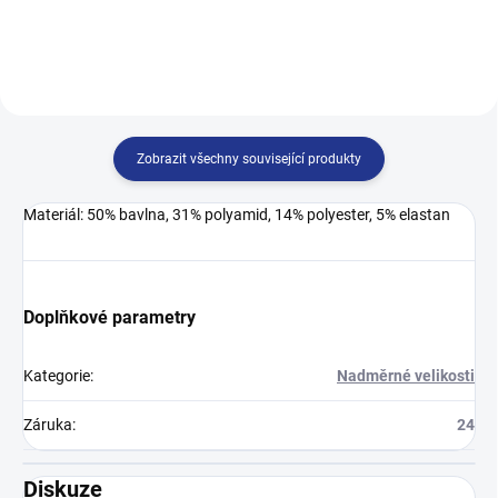
prodyšné a přirozeně chrání vaše
prodyšné a přirozeně chrání vaše
nohy před...
nohy před...
Zobrazit všechny související produkty
Materiál: 50% bavlna, 31% polyamid, 14% polyester, 5% elastan
Doplňkové parametry
Kategorie
:
Nadměrné velikosti
Záruka
:
24
Diskuze