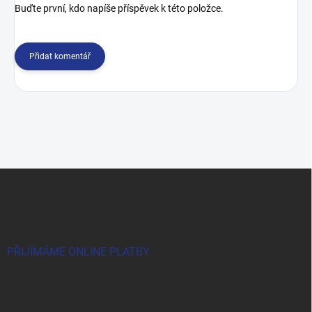
Buďte první, kdo napíše příspěvek k této položce.
Přidat komentář
Z
á
p
a
t
í
PŘIJÍMÁME ONLINE PLATBY