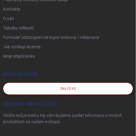
Kontakty
O nás
Tabulky velikostí
Formulář odstoupení od kupní smlouvy / reklamace
Jak vznikají recenze.
Moje objednávka
NÁKUPNÍ KOŠÍK
0
ks /
0 Kč
ODEBÍRAT NEWSLETTER
Vložte svůj e-mail a my vám budeme zasílat informace o nových
produktech na našem e-shopu.