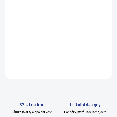
VELIKOST
MŮŽEME DORUČIT DO:
11.8.2026
−
+
Přidat do košíku
Dámské vysoce elegantní nadkolenky. Modní novinka! Materiál:
90% bavlna, 10% elastan
DETAILNÍ INFORMACE
ZEPTAT SE
33 let na trhu
Unikátní designy
Záruka kvality a spolehlivosti
Ponožky, které jinde nenajdete