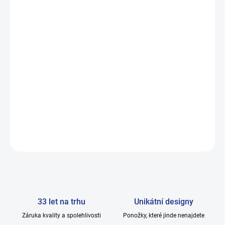
VELIKOST
MŮŽEME DORUČIT DO:
12.8.2026
−
+
Přidat do košíku
Dámské vysoce elegantní nadkolenky. Modní novinka! Materiál:
90% bavlna, 10% elastan
DETAILNÍ INFORMACE
ZEPTAT SE
33 let na trhu
Unikátní designy
Záruka kvality a spolehlivosti
Ponožky, které jinde nenajdete