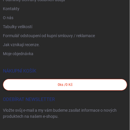
Kontakty
O nás
Tabulky velikostí
Formulář odstoupení od kupní smlouvy / reklamace
Jak vznikají recenze.
Moje objednávka
NÁKUPNÍ KOŠÍK
0
ks /
0 Kč
ODEBÍRAT NEWSLETTER
Vložte svůj e-mail a my vám budeme zasílat informace o nových
produktech na našem e-shopu.