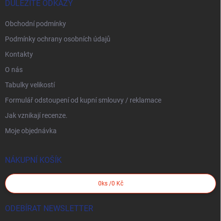
DŮLEŽITÉ ODKAZY
Obchodní podmínky
Podmínky ochrany osobních údajů
Kontakty
O nás
Tabulky velikostí
Formulář odstoupení od kupní smlouvy / reklamace
Jak vznikají recenze.
Moje objednávka
NÁKUPNÍ KOŠÍK
0
ks /
0 Kč
ODEBÍRAT NEWSLETTER