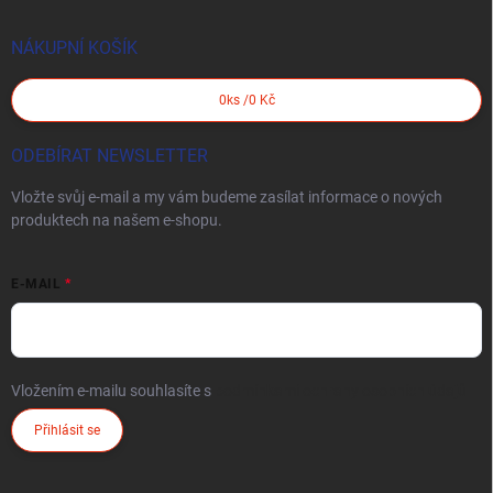
NÁKUPNÍ KOŠÍK
0
ks /
0 Kč
ODEBÍRAT NEWSLETTER
Vložte svůj e-mail a my vám budeme zasílat informace o nových
produktech na našem e-shopu.
E-MAIL
Vložením e-mailu souhlasíte s
podmínkami ochrany osobních údajů
Přihlásit se