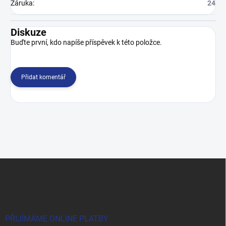
Záruka
:
24
Diskuze
Buďte první, kdo napíše příspěvek k této položce.
Přidat komentář
Z
á
p
a
t
í
PŘIJÍMÁME ONLINE PLATBY