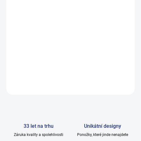
Odolné silonové vlákno – vysoká životnost
Skvěle drží tvar a neshrnují se
Pro každodenní i společenské použití
Šetrné k pokožce – vhodné i pro citlivé nohy
Tradice značky HOZA – ověřená kvalita
HOZA – ponožky, které sedí vždy dokonale
Balení:
1 pár
DETAILNÍ INFORMACE
ZEPTAT SE
33 let na trhu
Unikátní designy
Záruka kvality a spolehlivosti
Ponožky, které jinde nenajdete