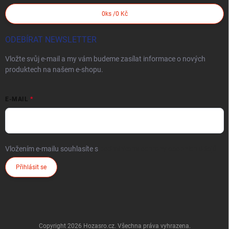
0
ks /
0 Kč
ODEBÍRAT NEWSLETTER
Vložte svůj e-mail a my vám budeme zasílat informace o nových
produktech na našem e-shopu.
E-MAIL
Vložením e-mailu souhlasíte s
podmínkami ochrany osobních údajů
Přihlásit se
Copyright 2026
Hozasro.cz
. Všechna práva vyhrazena.