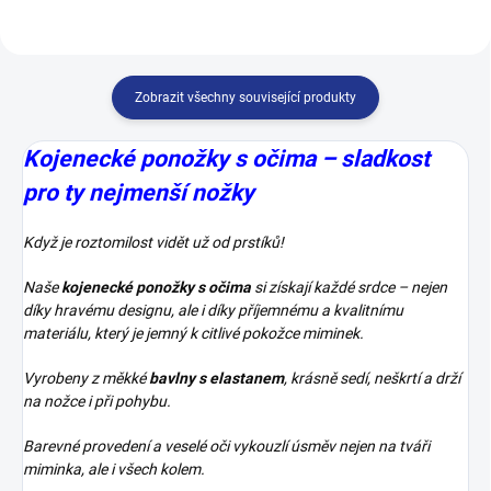
Zobrazit všechny související produkty
Kojenecké ponožky s očima – sladkost
pro ty nejmenší nožky
Když je roztomilost vidět už od prstíků!
Naše
kojenecké ponožky s očima
si získají každé srdce – nejen
díky hravému designu, ale i díky příjemnému a kvalitnímu
materiálu, který je jemný k citlivé pokožce miminek.
Vyrobeny z měkké
bavlny s elastanem
, krásně sedí, neškrtí a drží
na nožce i při pohybu.
Barevné provedení a veselé oči vykouzlí úsměv nejen na tváři
miminka, ale i všech kolem.