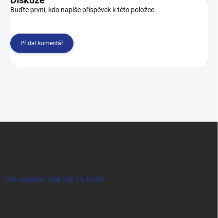
Buďte první, kdo napíše příspěvek k této položce.
Přidat komentář
Z
á
p
a
t
í
PŘIJÍMÁME ONLINE PLATBY