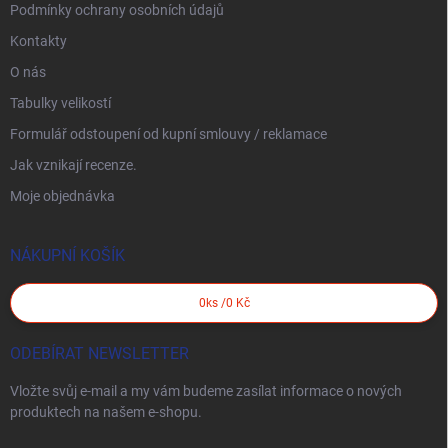
Podmínky ochrany osobních údajů
Kontakty
O nás
Tabulky velikostí
Formulář odstoupení od kupní smlouvy / reklamace
Jak vznikají recenze.
Moje objednávka
NÁKUPNÍ KOŠÍK
0
ks /
0 Kč
ODEBÍRAT NEWSLETTER
Vložte svůj e-mail a my vám budeme zasílat informace o nových
produktech na našem e-shopu.