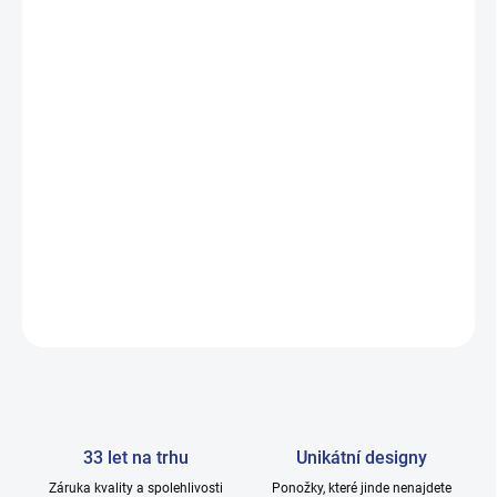
BARVA
VELIKOST
−
+
Přidat do košíku
80% bavlna, 20% polyamid
DETAILNÍ INFORMACE
ZEPTAT SE
33 let na trhu
Unikátní designy
Záruka kvality a spolehlivosti
Ponožky, které jinde nenajdete