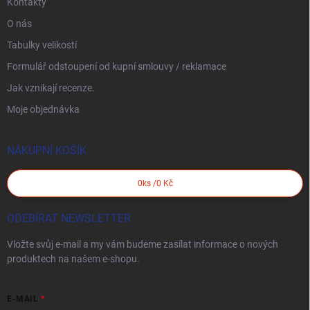
Kontakty
O nás
Tabulky velikostí
Formulář odstoupení od kupní smlouvy / reklamace
Jak vznikají recenze.
Moje objednávka
NÁKUPNÍ KOŠÍK
0
ks /
0 Kč
ODEBÍRAT NEWSLETTER
Vložte svůj e-mail a my vám budeme zasílat informace o nových
produktech na našem e-shopu.
E-MAIL