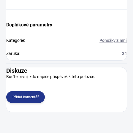
Doplňkové parametry
Kategorie
:
Ponožky zimní
Záruka
:
24
Diskuze
Buďte první, kdo napíše příspěvek k této položce.
Přidat komentář