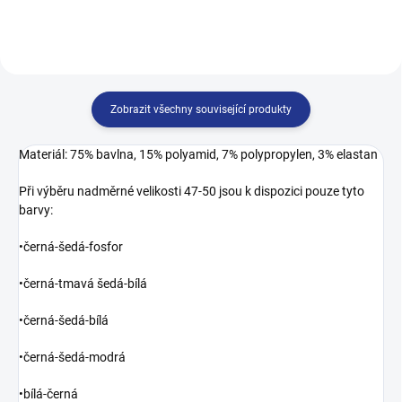
nohy před...
nohy před...
Zobrazit všechny související produkty
Materiál: 75% bavlna, 15% polyamid, 7% polypropylen, 3% elastan
Při výběru nadměrné velikosti 47-50 jsou k dispozici pouze tyto
barvy:
•černá-šedá-fosfor
•černá-tmavá šedá-bílá
•černá-šedá-bílá
•černá-šedá-modrá
•bílá-černá