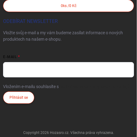
0
ks /
0 Kč
ODEBÍRAT NEWSLETTER
Vložte svůj e-mail a my vám budeme zasílat informace o nových
produktech na našem e-shopu.
E-MAIL
Vložením e-mailu souhlasíte s
podmínkami ochrany osobních údajů
Přihlásit se
Copyright 2026
Hozasro.cz
. Všechna práva vyhrazena.