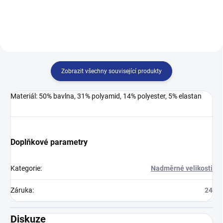
prodyšné a přirozeně chrání vaše
kompromis. Měkké, prodyšné a
nohy před...
šetrné k...
Zobrazit všechny související produkty
Materiál: 50% bavlna, 31% polyamid, 14% polyester, 5% elastan
Doplňkové parametry
Kategorie
:
Nadměrné velikosti
Záruka
:
24
Diskuze