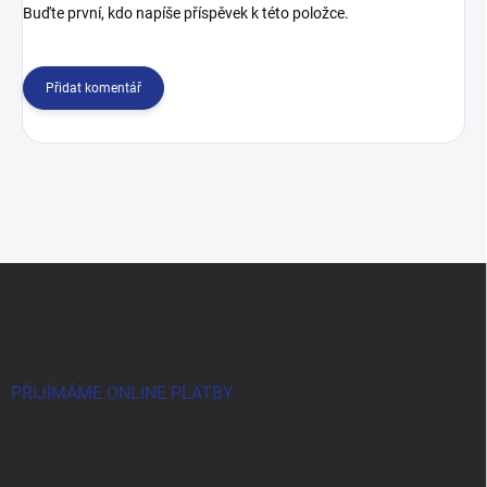
Buďte první, kdo napíše příspěvek k této položce.
Přidat komentář
Z
á
p
a
t
í
PŘIJÍMÁME ONLINE PLATBY