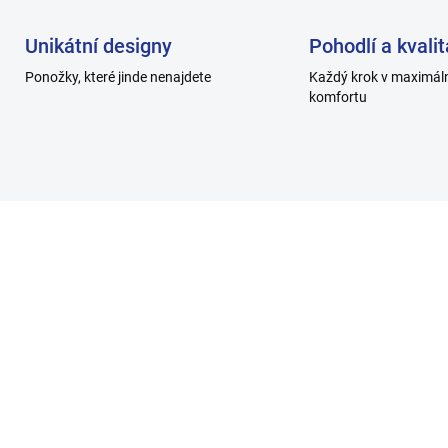
Unikátní designy
Pohodlí a kvalit
Ponožky, které jinde nenajdete
Každý krok v maximál
komfortu
H013-A_10
H00
SKLADEM
SKL
nské ponožky
Dámské ponožky HOZ