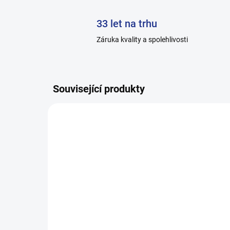
33 let na trhu
Záruka kvality a spolehlivosti
Související produkty
H037_0
SKLADEM
Pánské ponožky
Pá