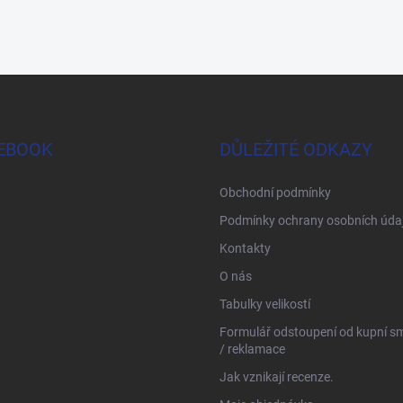
EBOOK
DŮLEŽITÉ ODKAZY
Obchodní podmínky
Podmínky ochrany osobních úda
Kontakty
O nás
Tabulky velikostí
Formulář odstoupení od kupní s
/ reklamace
Jak vznikají recenze.