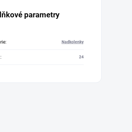
lňkové parametry
rie
:
Nadkolenky
a
:
24