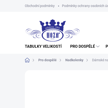
Přejít
Obchodní podmínky
Podmínky ochrany osobních ú
na
obsah
TABULKY VELIKOSTÍ
PRO DOSPĚLÉ
P
Domů
Pro dospělé
Nadkolenky
Dámské na
Neohodnoceno
Podrobnosti hodnocení
Z