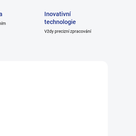
a
Inovativní
technologie
ním
Vždy precizní zpracování
2_10
H011-B_0
ADEM
SKLADEM
A
Pánské ponožky hladké,