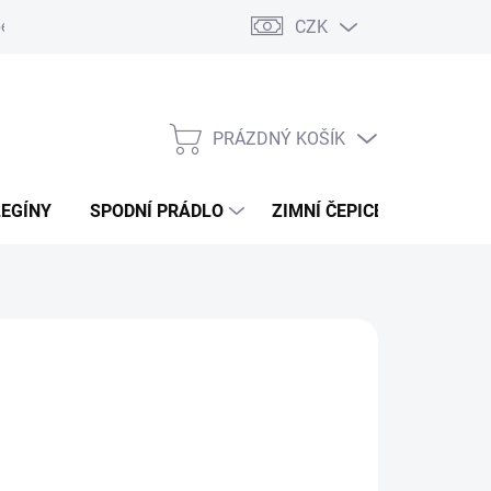
CZK
ení od kupní smlouvy / reklamace
Jak vznikají recenze.
Moje ob
PRÁZDNÝ KOŠÍK
NÁKUPNÍ
KOŠÍK
LEGÍNY
SPODNÍ PRÁDLO
ZIMNÍ ČEPICE
DÁRKO