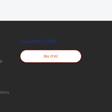
NÁKUPNÍ KOŠÍK
0
ks /
0 Kč
jů
mlouvy