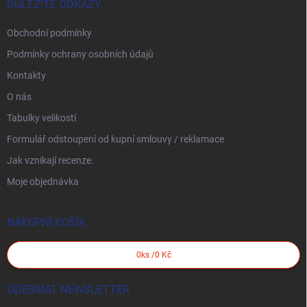
DŮLEŽITÉ ODKAZY
Obchodní podmínky
Podmínky ochrany osobních údajů
Kontakty
O nás
Tabulky velikostí
Formulář odstoupení od kupní smlouvy / reklamace
Jak vznikají recenze.
Moje objednávka
NÁKUPNÍ KOŠÍK
0
ks /
0 Kč
ODEBÍRAT NEWSLETTER