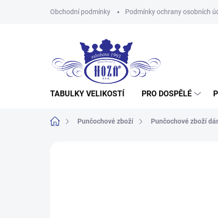
Přejít
Obchodní podmínky
Podmínky ochrany osobních ú
na
obsah
TABULKY VELIKOSTÍ
PRO DOSPĚLÉ
P
Domů
Punčochové zboží
Punčochové zboží d
Neohodnoceno
Podrobnosti hodnocení
Z