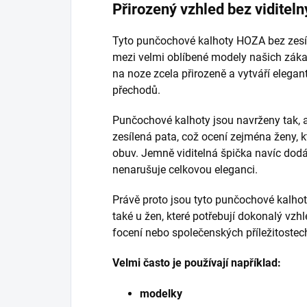
Přirozený vzhled bez viditel
Tyto punčochové kalhoty HOZA bez zesíl
mezi velmi oblíbené modely našich zákaz
na noze zcela přirozeně a vytváří elegant
přechodů.
Punčochové kalhoty jsou navrženy tak, a
zesílená pata, což ocení zejména ženy, k
obuv. Jemně viditelná špička navíc dod
nenarušuje celkovou eleganci.
Právě proto jsou tyto punčochové kalhot
také u žen, které potřebují dokonalý vzh
focení nebo společenských příležitostec
Velmi často je používají například:
modelky