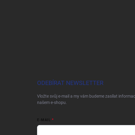
ODEBÍRAT NEWSLETTER
Vložte svůj e-mail a my vám budeme zasílat informa
našem e-shopu.
E-MAIL