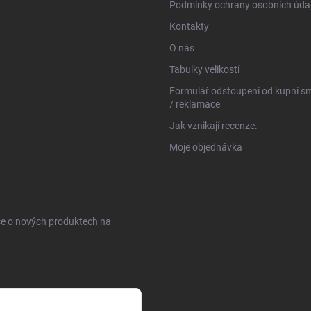
Podmínky ochrany osobních úda
Kontakty
O nás
Tabulky velikostí
Formulář odstoupení od kupní s
/ reklamace
Jak vznikají recenze.
Moje objednávka
ce o nových produktech na