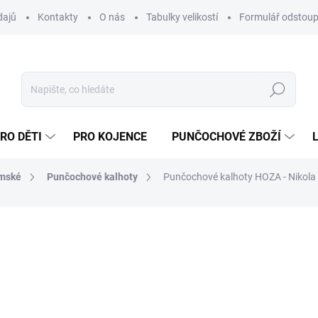
dajů
Kontakty
O nás
Tabulky velikostí
Formulář odstoup
Hledat
RO DĚTI
PRO KOJENCE
PUNČOCHOVÉ ZBOŽÍ
ámské
Punčochové kalhoty
Punčochové kalhoty HOZA - Nikola 
NAČKA:
HOZA
79 Kč
65,29 Kč bez DPH
Měrná
ZVOLTE VARIANTU
cena: