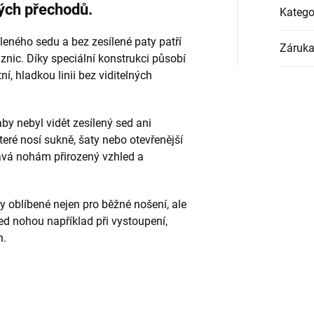
ných přechodů.
Katego
eného sedu a bez zesílené paty patří
Záruk
nic. Díky speciální konstrukci působí
ní, hladkou linii bez viditelných
by nebyl vidět zesílený sed ani
teré nosí sukně, šaty nebo otevřenější
ává nohám přirozený vzhled a
y oblíbené nejen pro běžné nošení, ale
led nohou například při vystoupení,
h.