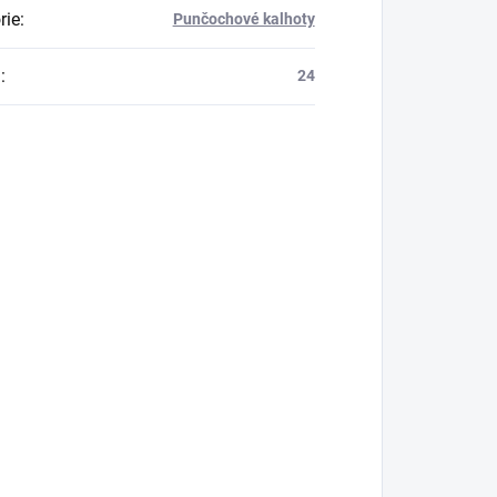
rie
:
Punčochové kalhoty
a
:
24