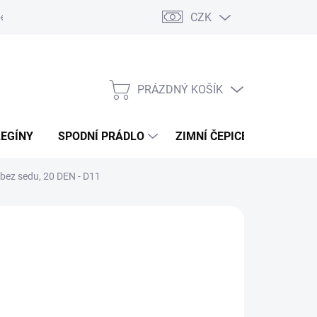
CZK
ení od kupní smlouvy / reklamace
Jak vznikají recenze.
Moje ob
PRÁZDNÝ KOŠÍK
NÁKUPNÍ
KOŠÍK
LEGÍNY
SPODNÍ PRÁDLO
ZIMNÍ ČEPICE
DÁRKO
bez sedu, 20 DEN - D11