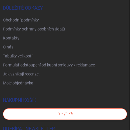
DŮLEŽITÉ ODKAZY
Obchodní podmínky
Podmínky ochrany osobních údajů
Kontakty
O nás
Tabulky velikostí
Formulář odstoupení od kupní smlouvy / reklamace
Jak vznikají recenze.
Moje objednávka
NÁKUPNÍ KOŠÍK
0
ks /
0 Kč
ODEBÍRAT NEWSLETTER