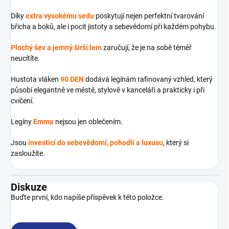
Díky
extra vysokému sedu
poskytují nejen perfektní tvarování
břicha a boků, ale i pocit jistoty a sebevědomí při každém pohybu.
Plochý šev a jemný širší lem
zaručují, že je na sobě téměř
neucítíte.
Hustota vláken
90 DEN
dodává legínám rafinovaný vzhled, který
působí elegantně ve městě, stylově v kanceláři a prakticky i při
cvičení.
Legíny
Emma
nejsou jen oblečením.
Jsou
investicí do sebevědomí, pohodlí a luxusu
, který si
zasloužíte.
Diskuze
Buďte první, kdo napíše příspěvek k této položce.