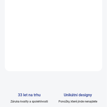
„Emma 90 DEN – elegance s dokonalou oporou.“
„Nejvyšší standard – pro ženy, které si potrpí na detaily.“
„Když se spojí pohodlí, krása a jistota.
“
DETAILNÍ INFORMACE
ZEPTAT SE
33 let na trhu
Unikátní designy
Záruka kvality a spolehlivosti
Ponožky, které jinde nenajdete