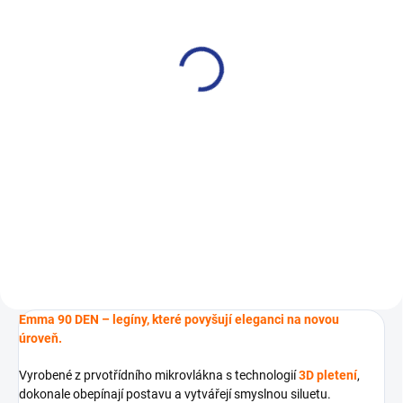
Lykrové podkolenky -
citlivý svěr lemu - 2 páry
- B03
99 Kč
Detail
Dopřejte svým nohám to nejlepší
– lycrové podkolenky B03
Perfektně sedí, jemně obejmou –
pocit, který si zamilujete. Vysoce
elastický materiál – perfektní
přilnavost...
Emma 90 DEN – legíny, které povyšují eleganci na novou
úroveň.
Vyrobené z prvotřídního mikrovlákna s technologií
3D pletení
,
dokonale obepínají postavu a vytvářejí smyslnou siluetu.