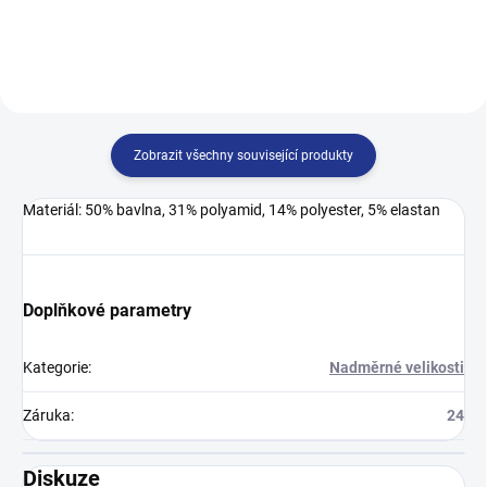
trápí: ekzémy, zarudnutí kůže,
prodyšné a přirozeně chrání vaše
plísní nohou...
nohy před...
Zobrazit všechny související produkty
Materiál: 50% bavlna, 31% polyamid, 14% polyester, 5% elastan
Doplňkové parametry
Kategorie
:
Nadměrné velikosti
Záruka
:
24
Diskuze