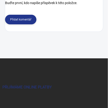
Buďte první, kdo napíše příspěvek k této položce.
Přidat komentář
Z
á
p
a
t
í
PŘIJÍMÁME ONLINE PLATBY