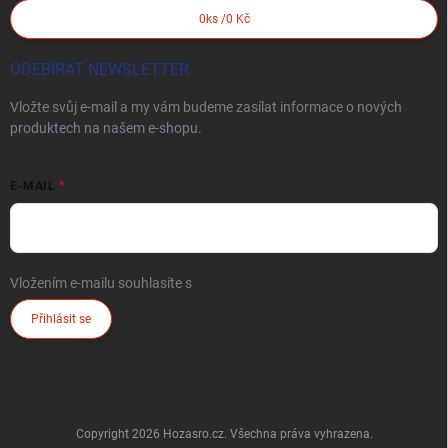
0
ks /
0 Kč
ODEBÍRAT NEWSLETTER
Vložte svůj e-mail a my vám budeme zasílat informace o nových
produktech na našem e-shopu.
E-MAIL
Vložením e-mailu souhlasíte s
podmínkami ochrany osobních údajů
Přihlásit se
Copyright 2026
Hozasro.cz
. Všechna práva vyhrazena.