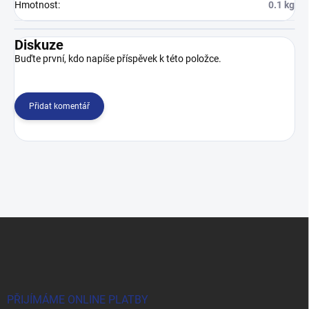
Hmotnost
:
0.1 kg
Diskuze
Buďte první, kdo napíše příspěvek k této položce.
Přidat komentář
Z
á
p
a
t
í
PŘIJÍMÁME ONLINE PLATBY