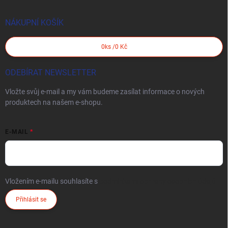
NÁKUPNÍ KOŠÍK
0
ks /
0 Kč
ODEBÍRAT NEWSLETTER
Vložte svůj e-mail a my vám budeme zasílat informace o nových
produktech na našem e-shopu.
E-MAIL
Vložením e-mailu souhlasíte s
podmínkami ochrany osobních údajů
Přihlásit se