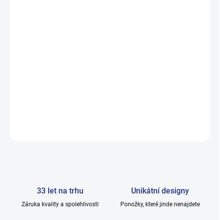
−
+
Přidat do košíku
Dárkový poukaz v hodnotě 500 Kč, vhodný jako skvělý dárek k
Vánocům, narozeninám, svátkům a jiným radostným chvilkám.
Tímto poukazem zajisté potěšíte opravdu každého. Díky širokému
sortimentu zboží HOZA s.r.o. si ke své spokojenosti vybere
opravdu každý. Zboží můžete nakupovat v naší kamenné prodejně
nebo zde v e-shopu. Pro správné akceptování platby dárkovým
poukazem je nutné vždy uvést kód, který vám bude vygenerován
po přijetí objednávky a vytišten na poukazu.
ZEPTAT SE
33 let na trhu
Unikátní designy
Záruka kvality a spolehlivosti
Ponožky, které jinde nenajdete