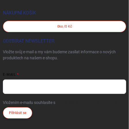
NÁKUPNÍ KOŠÍK
0
ks /
0 Kč
ODEBÍRAT NEWSLETTER
Vložte svůj e-mail a my vám budeme zasílat informace o nových
produktech na našem e-shopu.
E-MAIL
Vložením e-mailu souhlasíte s
podmínkami ochrany osobních údajů
Přihlásit se