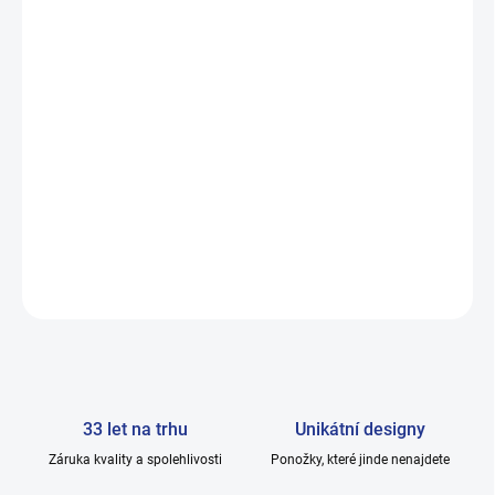
−
+
Přidat do košíku
Dárkový poukaz v hodnotě 1000 Kč, vhodný jako skvělý dárek k
Vánocům, narozeninám, svátkům a jiným radostným chvilkám.
Tímto poukazem zajisté potěšíte opravdu každého. Díky širokému
sortimentu zboží HOZA s.r.o. si ke své spokojenosti vybere
opravdu každý. Zboží můžete nakupovat v naší kamenné prodejně
nebo zde v e-shopu. Pro správné akceptování platby dárkovým
poukazem je nutné vždy uvést kód, který vám bude vygenerován
po přijetí objednávky a vytišten na poukazu.
ZEPTAT SE
33 let na trhu
Unikátní designy
Záruka kvality a spolehlivosti
Ponožky, které jinde nenajdete