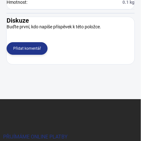
Hmotnost
:
0.1 kg
Diskuze
Buďte první, kdo napíše příspěvek k této položce.
Přidat komentář
Z
á
p
a
t
í
PŘIJÍMÁME ONLINE PLATBY